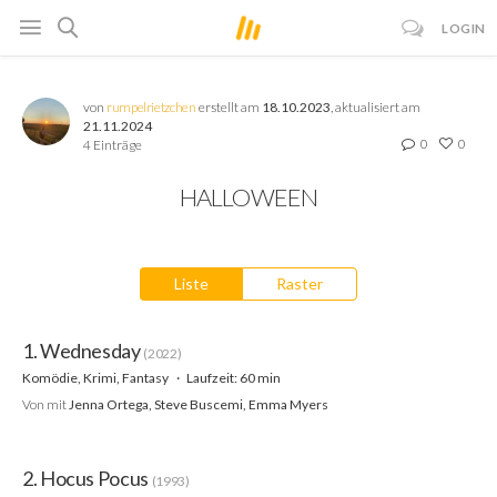
LOGIN
von
rumpelrietzchen
erstellt am
18.10.2023
, aktualisiert am
21.11.2024
0
0
4 Einträge
HALLOWEEN
Liste
Raster
1. Wednesday
(2022)
Komödie, Krimi, Fantasy
Laufzeit: 60 min
Von
mit
Jenna Ortega, Steve Buscemi, Emma Myers
2. Hocus Pocus
(1993)