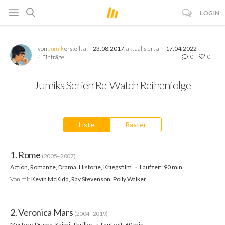
LOGIN
von
Jumik
erstellt am
23.08.2017
, aktualisiert am
17.04.2022
0
0
4 Einträge
Jumiks Serien Re-Watch Reihenfolge
Liste
Raster
1. Rome
(2005–2007)
Action, Romanze, Drama, Historie, Kriegsfilm
Laufzeit: 90 min
Von
mit
Kevin McKidd, Ray Stevenson, Polly Walker
2. Veronica Mars
(2004–2019)
Mystery, Drama, Krimi, Thriller
Laufzeit: 60 min