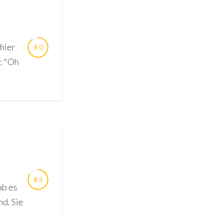
hier
9.0
: "Oh
8.5
ab es
nd. Sie