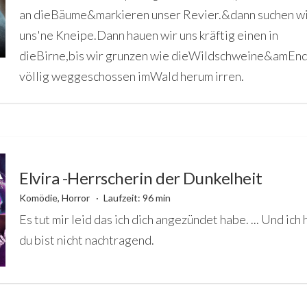
an dieBäume&markieren unser Revier.&dann suchen w
uns'ne Kneipe.Dann hauen wir uns kräftig einen in
dieBirne,bis wir grunzen wie dieWildschweine&amEn
völlig weggeschossen imWald herum irren.
Elvira -Herrscherin der Dunkelheit
Komödie, Horror
Laufzeit: 96 min
Es tut mir leid das ich dich angezündet habe. ... Und ich 
du bist nicht nachtragend.