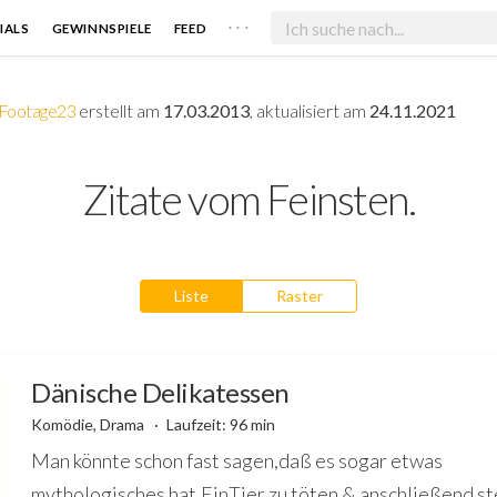
. . .
IALS
GEWINNSPIELE
FEED
Footage23
erstellt am
17.03.2013
, aktualisiert am
24.11.2021
Zitate vom Feinsten.
Liste
Raster
Dänische Delikatessen
Komödie, Drama
Laufzeit: 96 min
Man könnte schon fast sagen,daß es sogar etwas
mythologisches hat.EinTier zu töten & anschließend st