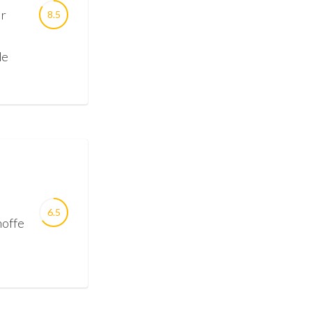
ir
8.5
de
6.5
hoffe