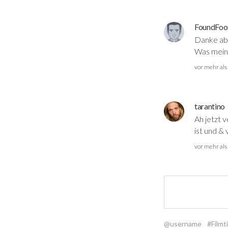
FoundFoo
Danke ab
Was meins
vor mehr als
tarantino
Ah jetzt 
ist und &
vor mehr als
@username
#Filmti