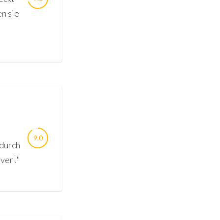
n sie
9.0
 durch
iver!"