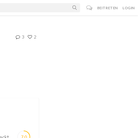
BEITRETEN
LOGIN
3
2
eckt
7.0