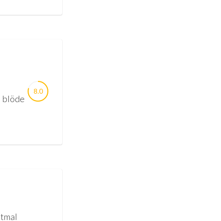
8.0
l blöde
stmal