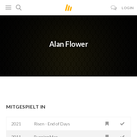
LOGIN
Alan Flower
MITGESPIELT IN
2021
Risen - End of Days
2011
Burning Man