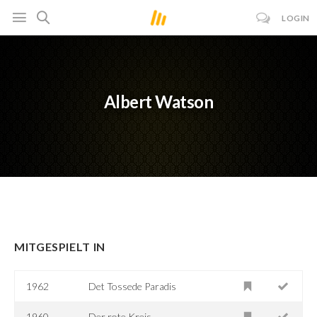
LOGIN
Albert Watson
MITGESPIELT IN
1962
Det Tossede Paradis
1960
Der rote Kreis