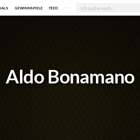
. . .
IALS
GEWINNSPIELE
FEED
Aldo Bonamano