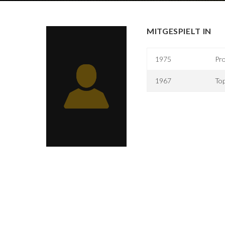
MITGESPIELT IN
1975
Pro
1967
Top