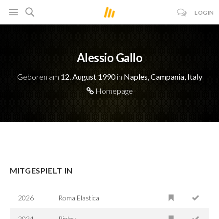
LOGIN
Alessio Gallo
Geboren am
12. August 1990
in
Naples, Campania, Italy
Homepage
MITGESPIELT IN
2026
Roma Elastica
2024
Ripley