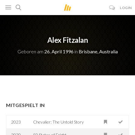
LOGIN
Alex Fitzalan
Geboren am
26. April 1996
in
Brisbane, Australia
MITGESPIELT IN
2023
Chevalier: The Untold Story
2020
50 States of Fright