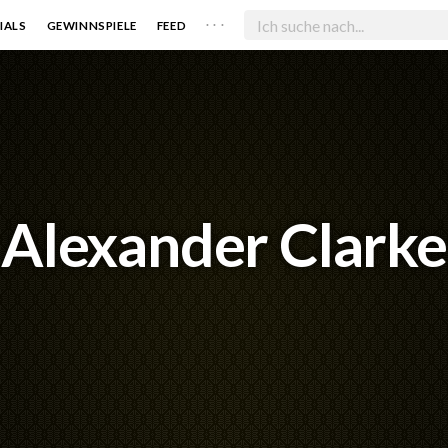
. . .
IALS
GEWINNSPIELE
FEED
Alexander Clarke