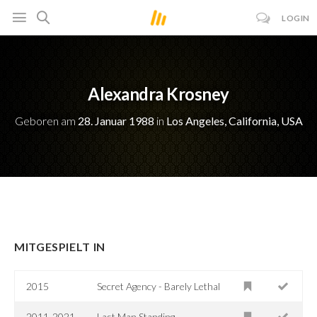
LOGIN
Alexandra Krosney
Geboren am
28. Januar 1988
in
Los Angeles, California, USA
MITGESPIELT IN
2015
Secret Agency - Barely Lethal
2011-2021
Last Man Standing