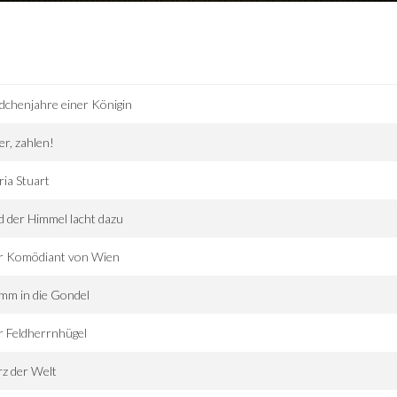
chenjahre einer Königin
r, zahlen!
ia Stuart
 der Himmel lacht dazu
r Komödiant von Wien
mm in die Gondel
 Feldherrnhügel
z der Welt