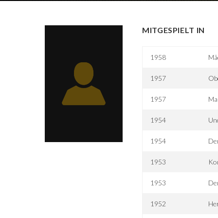
MITGESPIELT IN
1958
Mäd
1957
Obe
1957
Mar
1954
Und
1954
De
1953
Ko
1953
Der
1952
Her