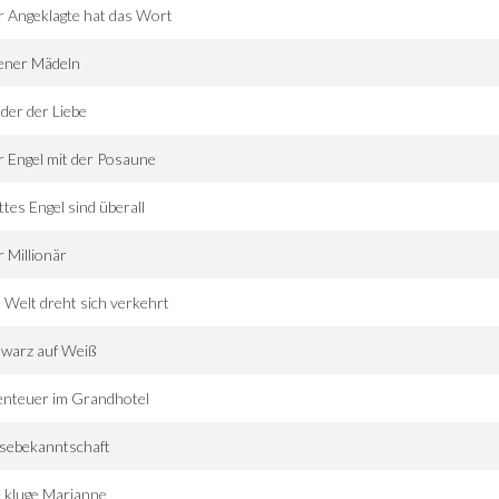
 Angeklagte hat das Wort
ener Mädeln
der der Liebe
 Engel mit der Posaune
tes Engel sind überall
 Millionär
 Welt dreht sich verkehrt
hwarz auf Weiß
enteuer im Grandhotel
sebekanntschaft
 kluge Marianne