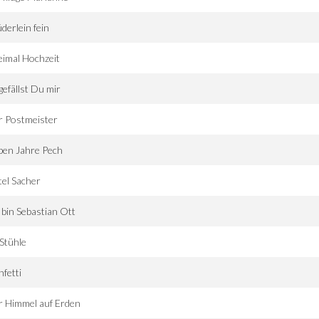
derlein fein
imal Hochzeit
gefällst Du mir
r Postmeister
ben Jahre Pech
el Sacher
 bin Sebastian Ott
Stühle
fetti
r Himmel auf Erden