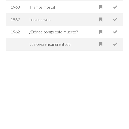
1963
Trampa mortal
1962
Los cuervos
1962
¿Dónde pongo este muerto?
La novia ensangrentada