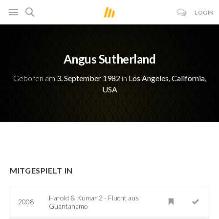
LOGIN
Angus Sutherland
Geboren am
3. September 1982
in
Los Angeles, California,
USA
MITGESPIELT IN
Harold & Kumar 2 - Flucht aus
2008
Guantanamo