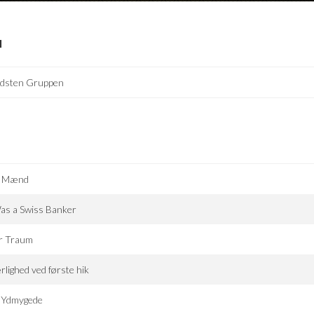
I
idsten Gruppen
å Mænd
as a Swiss Banker
r Traum
lighed ved første hik
 Ydmygede