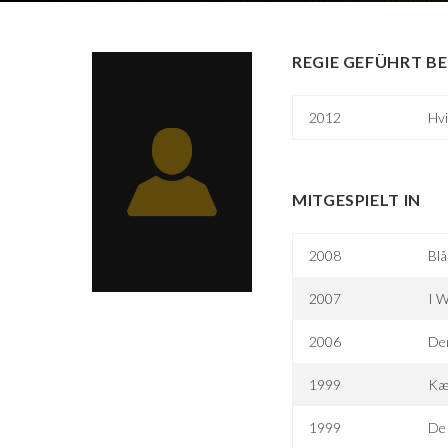
REGIE GEFÜHRT BE
2012
Hv
MITGESPIELT IN
2008
Bl
2007
I W
2006
De
1999
Kær
1999
De