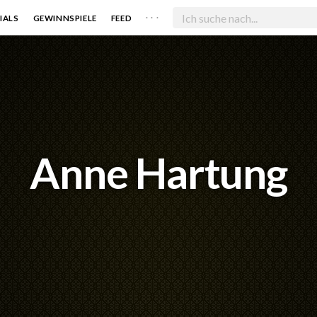
. . .
IALS
GEWINNSPIELE
FEED
Anne Hartung