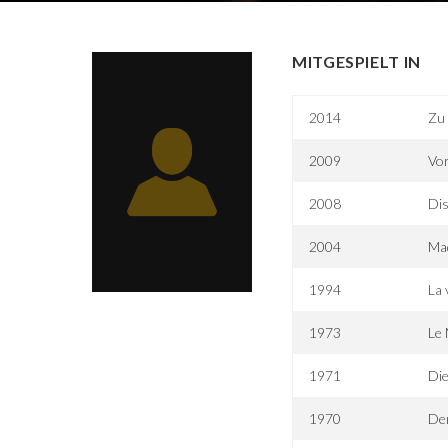
MITGESPIELT IN
2014
Zu 
2009
Vor
2008
Di
2004
Ma
1994
La 
1973
Le 
1971
Die
1970
De