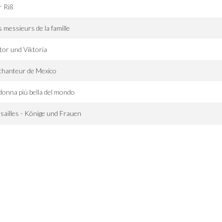
r Riß
 messieurs de la famille
tor und Viktoria
chanteur de Mexico
donna più bella del mondo
sailles - Könige und Frauen