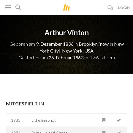
LOGIN
Arthur Vinton
Geboren am
9. Dezember 1896
in
Brooklyn [now in New
York City], New York, USA
Gestorben am
26. Februar 1963
(mit 66 Jahren)
MITGESPIELT IN
1935
Little Big Shot
1934
Stand Up and Cheer!