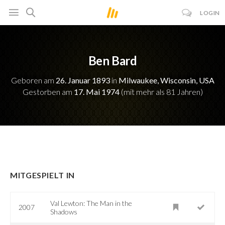
LOGIN
Ben Bard
Geboren am
26. Januar 1893
in
Milwaukee, Wisconsin, USA
Gestorben am
17. Mai 1974
(mit mehr als 81 Jahren)
MITGESPIELT IN
Val Lewton: The Man in the
2007
Shadows