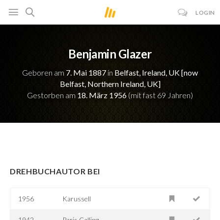
LOGIN
Benjamin Glazer
Geboren am
7. Mai 1887
in
Belfast, Ireland, UK [now
Belfast, Northern Ireland, UK]
Gestorben am
18. März 1956
(mit fast 69 Jahren)
DREHBUCHAUTOR BEI
1956
Karussell
1942
Paris Calling