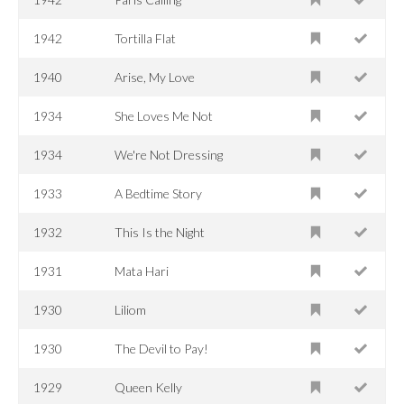
1942
Tortilla Flat
1940
Arise, My Love
1934
She Loves Me Not
1934
We're Not Dressing
1933
A Bedtime Story
1932
This Is the Night
1931
Mata Hari
1930
Liliom
1930
The Devil to Pay!
1929
Queen Kelly