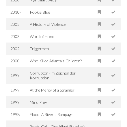
2010-
Rookie Blue
2005
A History of Violence
2003
Word of Honor
2002
Triggermen
2000
Who Killed Atlanta's Children?
Corruptor -Im Zeichen der
1999
Korruption
1999
At the Mercy of a Stranger
1999
Mind Prey
1998
Flood: A River's Rampage
Booty Call - One Night Stand mit