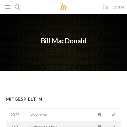
LOGIN
Bill MacDonald
MITGESPIELT IN
2023
My Animal
2020
Nightmare Alley