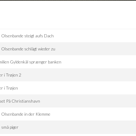
 Olsenbande steigt aufs Dach
 Olsenbande schlägt wieder zu
ilien Gyldenkål sprænger banken
er i Trøjen 2
er i Trøjen
et På Christianshavn
e Olsenbande in der Klemme
 små piger