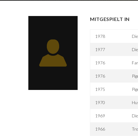
MITGESPIELT IN
1978
Die
1977
Die
1976
Fam
1976
Pig
1975
Pig
1970
Hus
1969
Di
1966
Tre