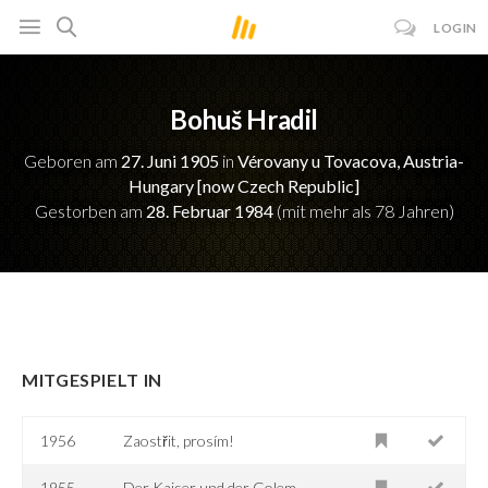
LOGIN
Bohuš Hradil
Geboren am
27. Juni 1905
in
Vérovany u Tovacova, Austria-
Hungary [now Czech Republic]
Gestorben am
28. Februar 1984
(mit mehr als 78 Jahren)
MITGESPIELT IN
1956
Zaostřit, prosím!
1955
Der Kaiser und der Golem