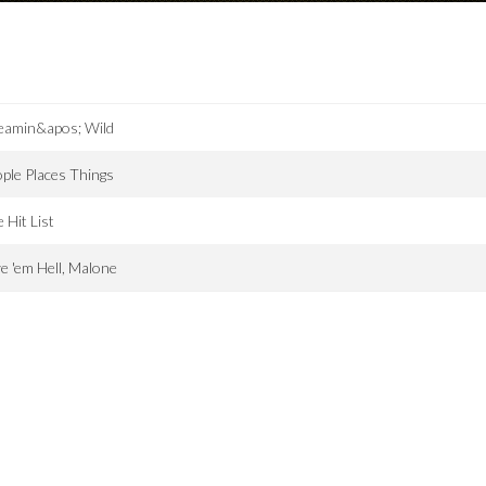
eamin&apos; Wild
ple Places Things
 Hit List
e 'em Hell, Malone