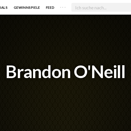
. . .
IALS
GEWINNSPIELE
FEED
Brandon O'Neill