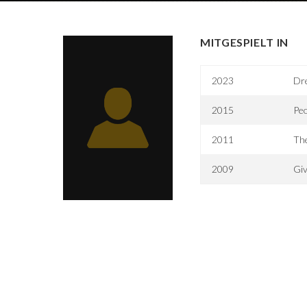
MITGESPIELT IN
2023
Dr
2015
Peo
2011
The
2009
Giv