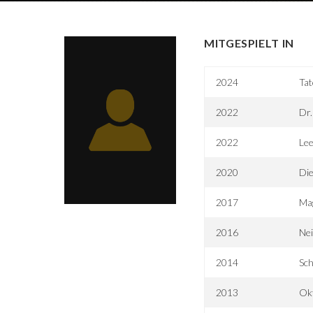
MITGESPIELT IN
2024
Tat
2022
Dr.
2022
Lee
2020
Die
2017
Ma
2016
Nei
2014
Sch
2013
Ok