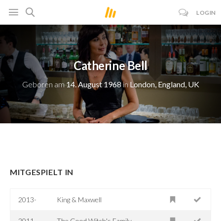
LOGIN
Catherine Bell
Geboren am
14. August 1968
in
London, England, UK
MITGESPIELT IN
2013-
King & Maxwell
2011
The Good Witch's Family