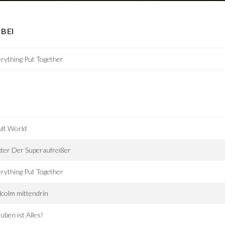
BEI
rything Put Together
ult World
ter Der Superaufreißer
rything Put Together
colm mittendrin
uben ist Alles!