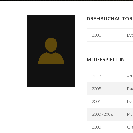
DREHBUCHAUTOR 
2001
Eve
MITGESPIELT IN
2013
Ad
2005
Bax
2001
Eve
2000–2006
Mal
2000
Gla