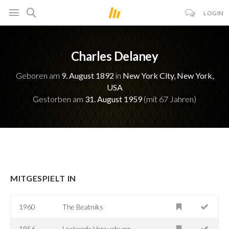
LOGIN
Charles Delaney
Geboren am
9. August 1892
in
New York City, New York,
USA
Gestorben am
31. August 1959
(mit 67 Jahren)
MITGESPIELT IN
1960
The Beatniks
1956
Lockende Versuchung