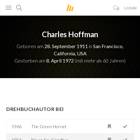
LOGIN
Charles Hoffman
Geboren am
28. September 1911
in
San Francisco,
California, USA
Gestorben am
8. April 1972
(mit mehr als 60 Jahren)
DREHBUCHAUTOR BEI
1966
The Green Hornet
1956
Never Say Goodbye