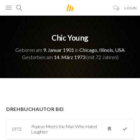
LOGIN
Chic Young
Geboren am
9. Januar 1901
in
Chicago, Illinois, USA
Gestorben am
14. März 1973
(mit 72 Jahren)
DREHBUCHAUTOR BEI
Popeye Meets the Man Who Hated
1972
Laughter