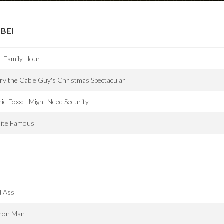
BEI
e Family Hour
ry the Cable Guy's Christmas Spectacular
ie Foxx: I Might Need Security
ite Famous
d Ass
mon Man