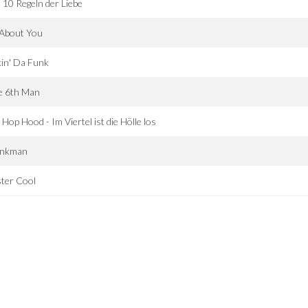
 10 Regeln der Liebe
 About You
in' Da Funk
e 6th Man
 Hop Hood - Im Viertel ist die Hölle los
ankman
ter Cool