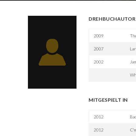
DREHBUCHAUTOR 
2009
Th
2007
Lar
2002
Jam
Wh
MITGESPIELT IN
2012
Ba
2012
C'