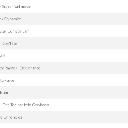
e Super-Bad movie
ack Dynamite
 Star Comedy Jam
l Don't Lie
tal
odRayne II Deliverance
ta Farce
drum
 - Der Tod hat kein Gewissen
e Chronicles