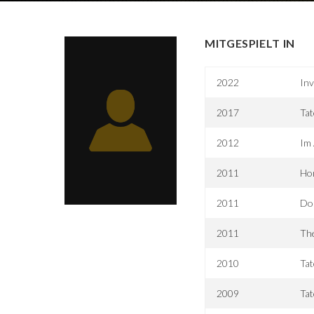
MITGESPIELT IN
2022
Inv
2017
Tat
2012
Im 
2011
Ho
2011
Don
2011
The
2010
Tat
2009
Tat