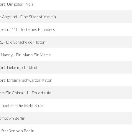
ort: Um jeden Preis
 Abgrund - Eine Stadt stürzt ein
izeiruf 110: Tod eines Fahnders
.S. - Die Sprache der Toten
 Nanny - Ein Mann für Mama
ort: Liebe macht blind
ort: Dreimal schwarzer Kater
rm für Cobra 11 - Feuertaufe
hoeffer -Die letzte Stufe
omtown Berlin
 Straßen von Berlin