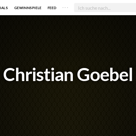
. . .
IALS
GEWINNSPIELE
FEED
Christian Goebel