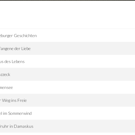
zburger Geschichten
angene der Liebe
us des Lebens
zzeck
mensee
 Weg ins Freie
el im Sommerwind
fruhr in Damaskus