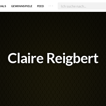
. . .
IALS
GEWINNSPIELE
FEED
Claire Reigbert