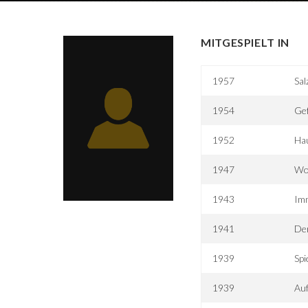
MITGESPIELT IN
1957
Sal
1954
Gef
1952
Ha
1947
Wo
1943
Im
1941
Der
1939
Spi
1939
Au