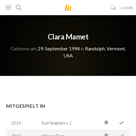
LOGIN
Clara Mamet
Geboren am
29. September 1994
in
Randolph, Vermont,
USA
MITGESPIELT IN
2016
Bad Neighbors 2
2016
Wiener Dog