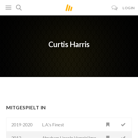
LOGIN
Curtis Harris
MITGESPIELT IN
2019-2020
L.A.'s Finest
2012
Abraham Lincoln Vampirjäger