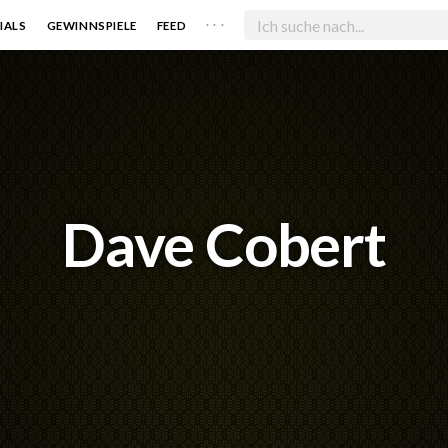
. . .
IALS
GEWINNSPIELE
FEED
Dave Cobert