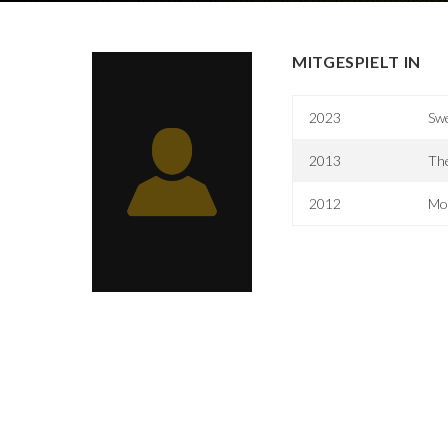
MITGESPIELT IN
2023
Sw
2013
The
2012
Mo