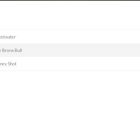
eetwater
 Bronx Bull
ney Shot