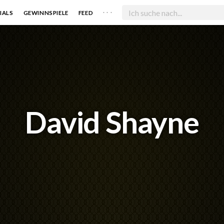
. . .
IALS
GEWINNSPIELE
FEED
David Shayne