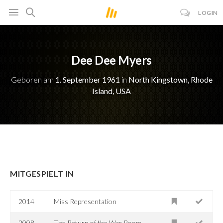
LOGIN
Dee Dee Myers
Geboren am
1. September 1961
in
North Kingstown, Rhode
Island, USA
MITGESPIELT IN
2014
Miss Representation
2008
The Return of the War Room