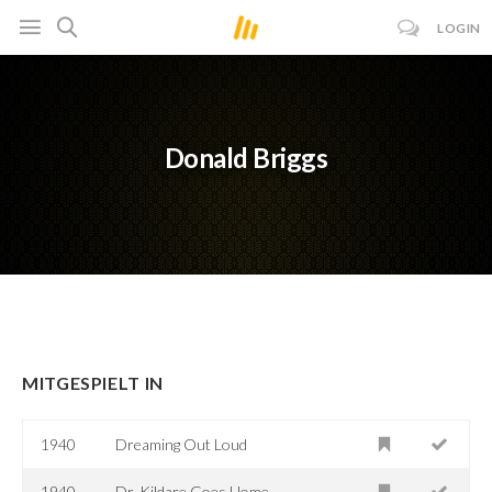
LOGIN
Donald Briggs
MITGESPIELT IN
1940
Dreaming Out Loud
1940
Dr. Kildare Goes Home