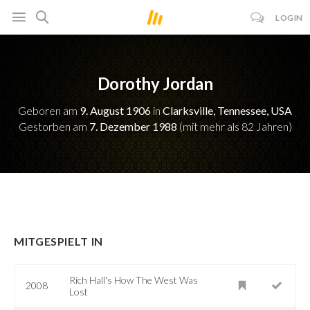
LOGIN
Dorothy Jordan
Geboren am
9. August 1906
in
Clarksville, Tennessee, USA
Gestorben am
7. Dezember 1988
(mit mehr als 82 Jahren)
MITGESPIELT IN
Rich Hall's How The West Was
2008
Lost