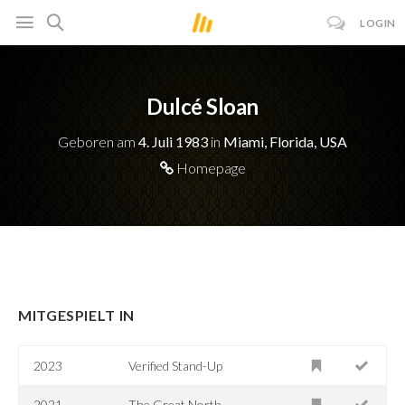
LOGIN
Dulcé Sloan
Geboren am
4. Juli 1983
in
Miami, Florida, USA
Homepage
MITGESPIELT IN
2023
Verified Stand-Up
2021-
The Great North