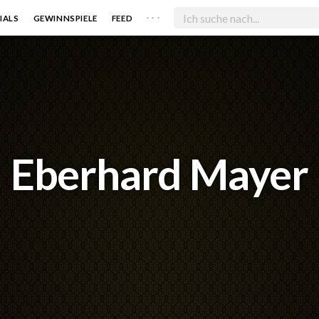
. . .
IALS
GEWINNSPIELE
FEED
Eberhard Mayer