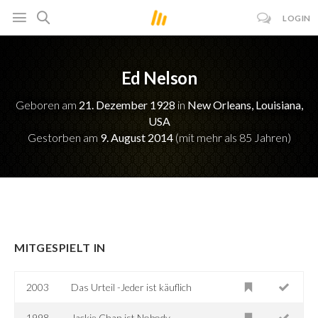
LOGIN
Ed Nelson
Geboren am
21. Dezember 1928
in
New Orleans, Louisiana,
USA
Gestorben am
9. August 2014
(mit mehr als 85 Jahren)
MITGESPIELT IN
2003
Das Urteil -Jeder ist käuflich
1998
Jackie Chan ist Nobody