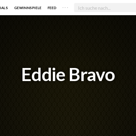
. . .
IALS
GEWINNSPIELE
FEED
Eddie Bravo