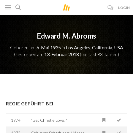
LOGIN
Edward M. Abroms
Geboren am
6. Mai 1935
in
Los Angeles, California, USA
Gestorben am
13. Februar 2018
(mit fast 83 Jahren)
REGIE GEFÜHRT BEI
1974
"Get Christie Love!"
1973
Columbo: Schach dem Mörder