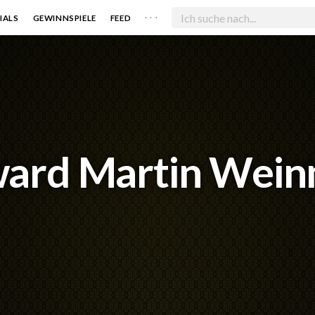
. . .
IALS
GEWINNSPIELE
FEED
ard Martin Wei