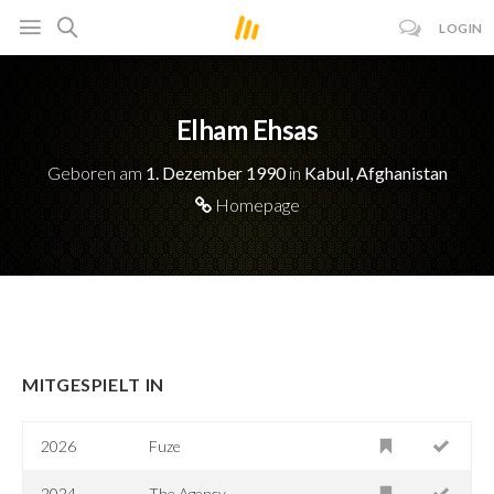
LOGIN
Elham Ehsas
Geboren am
1. Dezember 1990
in
Kabul, Afghanistan
Homepage
MITGESPIELT IN
2026
Fuze
2024
The Agency