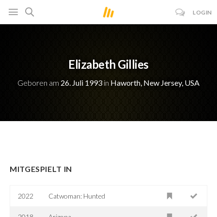
LOGIN
Elizabeth Gillies
Geboren am
26. Juli 1993
in
Haworth, New Jersey, USA
MITGESPIELT IN
2022
Catwoman: Hunted
2018
Arizona