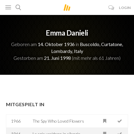
LOGIN
Emma Danieli
Geboren am
14. Oktober 1936
in
Buscoldo, Curtatone,
Lombardy, Italy
Gestorben am
21. Juni 1998
(mit mehr als 61 Jahren)
MITGESPIELT IN
1966
The Spy Who Loved Flowers
1966
Le spie uccidono in silenzio