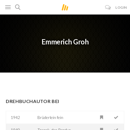
LOGIN
Emmerich Groh
DREHBUCHAUTOR BEI
1942
Brüderlein fein
1940
Trenck, der Pandur