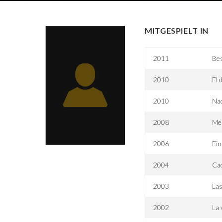
MITGESPIELT IN
2011
Be
2010
El 
2010
Nac
2008
Men
2006
Ein
2004
Cac
2003
Las
2002
La 