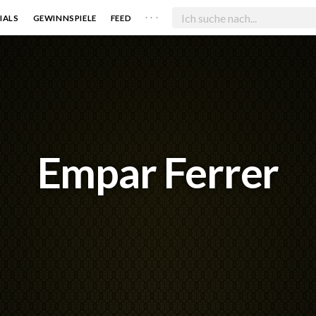
. . .
IALS
GEWINNSPIELE
FEED
Empar Ferrer