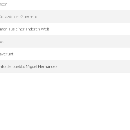
ncor
Corazón del Guerrero
men aus einer anderen Welt
los
lavérunt
nto del pueblo: Miguel Hernández