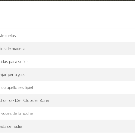
stezuelas
dios de madera
idas para sufrir
jar per a gats
 skrupelloses Spiel
horro - Der Club der Bären
 voces de la noche
vida de nadie